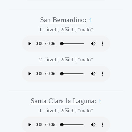
San Bernardino
:
↑
1 -
itzel
[ ʔit͡se:ɬ ]
"malo"
2 -
itzel
[ ʔit͡se:l ]
"malo"
Santa Clara la Laguna
:
↑
1 -
itzel
[ ʔit͡se:ɬ ]
"malo"