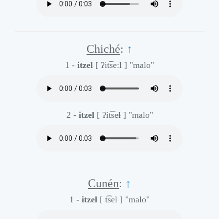
Chiché
:
↑
1 -
itzel
[ ʔit͡se:l ]
"malo"
2 -
itzel
[ ʔit͡seɬ ]
"malo"
Cunén
:
↑
1 -
itzel
[ t͡sel ]
"malo"