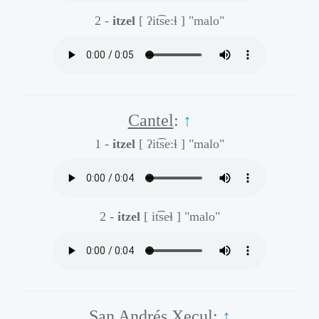
2 -
itzel
[ ʔit͡se:ɬ ]
"malo"
Cantel
:
↑
1 -
itzel
[ ʔit͡se:ɬ ]
"malo"
2 -
itzel
[ it͡seɬ ]
"malo"
San Andrés Xecul
:
↑