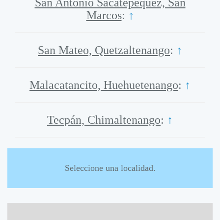
San Antonio Sacatepéquez, San
Marcos
:
↑
San Mateo, Quetzaltenango
:
↑
Malacatancito, Huehuetenango
:
↑
Tecpán, Chimaltenango
:
↑
Seleccione una localidad.