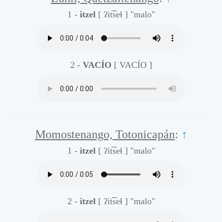
1 -
itzel
[ ʔit͡seɬ ]
"malo"
2 -
VACÍO
[ VACÍO ]
Momostenango, Totonicapán
:
↑
1 -
itzel
[ ʔit͡seɬ ]
"malo"
2 -
itzel
[ ʔit͡seɬ ]
"malo"