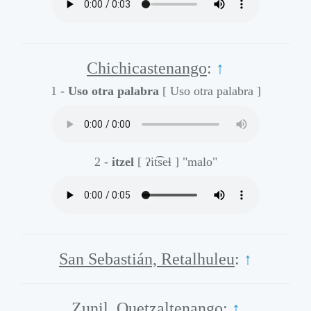
Chichicastenango
:
↑
1 -
Uso otra palabra
[ Uso otra palabra ]
2 -
itzel
[ ʔit͡seɬ ]
"malo"
San Sebastián, Retalhuleu
:
↑
Zunil, Quetzaltenango
:
↑