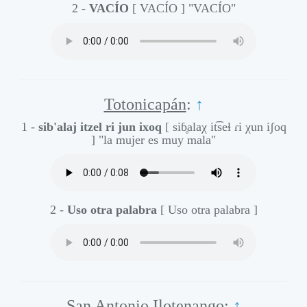
2 -
VACÍO
[ VACÍO ]
"VACÍO"
Totonicapán
:
↑
1 -
sib'alaj itzel ri jun ixoq
[ siɓ̥alaχ it͡seɬ ɾi χun iʃoq
]
"la mujer es muy mala"
2 -
Uso otra palabra
[ Uso otra palabra ]
San Antonio Ilotenango
:
↑