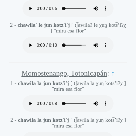
2 -
chawila' le jun kotz'i'j
[ t͡ʃawilaʔ le χuŋ kot͡s’iʔχ
]
"mira esa flor"
Momostenango, Totonicapán
:
↑
1 -
chawila la jun kotz'i'j
[ t͡ʃawila la χuŋ kot͡s’iʔχ ]
"mira esa flor"
2 -
chawila la jun kotz'i'j
[ t͡ʃawila la χuŋ kot͡s’iʔχ ]
"mira esa flor"