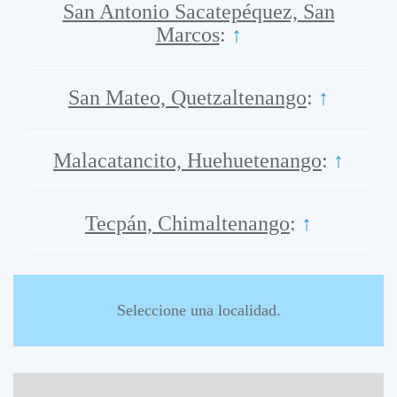
San Antonio Sacatepéquez, San
Marcos
:
↑
San Mateo, Quetzaltenango
:
↑
Malacatancito, Huehuetenango
:
↑
Tecpán, Chimaltenango
:
↑
Seleccione una localidad.