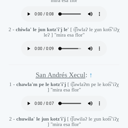
"mira esa flor"
2 -
chiwla' le jun kotz'i'j le'
[ t͡ʃiwlaʔ le χun kot͡s’iʔχ
leʔ ]
"mira esa flor"
San Andrés Xecul
:
↑
1 -
chawla'm pe le kotz'i'j
[ t͡ʃawlaʔm pe le kot͡s’iʔχ
]
"mira esa flor"
2 -
chuwila' le jun kotz'i'j
[ t͡ʃuwilaʔ le χun kot͡s’iʔχ
]
"mira esa flor"