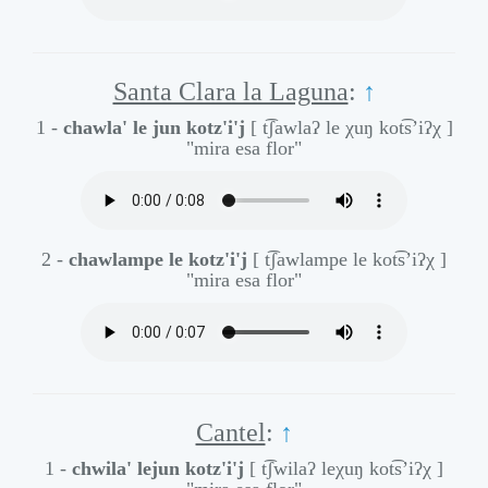
Santa Clara la Laguna
:
↑
1 -
chawla' le jun kotz'i'j
[ t͡ʃawlaʔ le χuŋ kot͡s’iʔχ ]
"mira esa flor"
2 -
chawlampe le kotz'i'j
[ t͡ʃawlampe le kot͡s’iʔχ ]
"mira esa flor"
Cantel
:
↑
1 -
chwila' lejun kotz'i'j
[ t͡ʃwilaʔ leχuŋ kot͡s’iʔχ ]