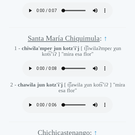
Santa María Chiquimula
:
↑
1 -
chiwila'mper jun kotz'i'j
[ t͡ʃiwilaʔmpeɾ χun
kot͡s’iʔ ]
"mira esa flor"
2 -
chawila jun kotz'i'j
[ t͡ʃawila χun kot͡s’iʔ ]
"mira
esa flor"
Chichicastenango
:
↑