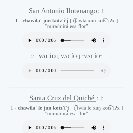
San Antonio Ilotenango
:
↑
1 -
chawila' jun kotz'i'j
[ t͡ʃawla xun kot͡s’iʔx ]
"mira/mirá esa flor"
2 -
VACÍO
[ VACÍO ]
"VACÍO"
Santa Cruz del Quiché
:
↑
1 -
chawila' le jun kotz'i'j
[ t͡ʃiwla le xuŋ kot͡s’iʔx ]
"mira/mirá esa flor"