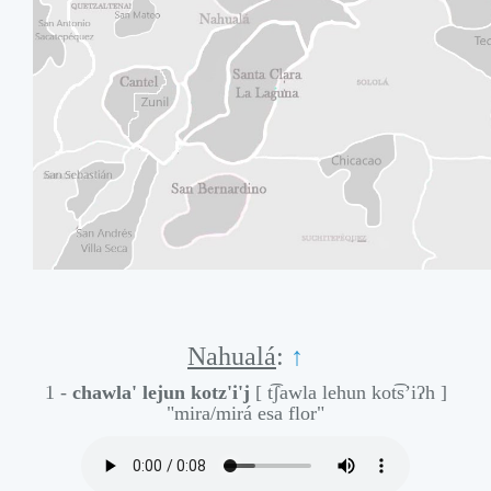
Nahualá
:
↑
1 -
chawla' lejun kotz'i'j
[ t͡ʃawla lehun kot͡s’iʔh ]
"mira/mirá esa flor"