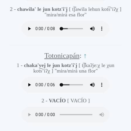
2 -
chawila' le jun kotz'i'j
[ t͡ʃawila lehun kot͡s’iʔχ ]
"mira/mirá esa flor"
Totonicapán
:
↑
1 -
chaka'yej le jun kotz'i'j
[ t͡ʃkaʔje:χ le χun
kot͡s’iʔχ ]
"mira/mirá una flor"
2 -
VACÍO
[ VACÍO ]