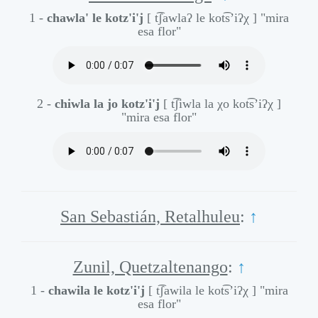
1 -
chawla' le kotz'i'j
[ t͡ʃawlaʔ le kot͡s’iʔχ ]
"mira
esa flor"
2 -
chiwla la jo kotz'i'j
[ t͡ʃiwla la χo kot͡s’iʔχ ]
"mira esa flor"
San Sebastián, Retalhuleu
:
↑
Zunil, Quetzaltenango
:
↑
1 -
chawila le kotz'i'j
[ t͡ʃawila le kot͡s’iʔχ ]
"mira
esa flor"