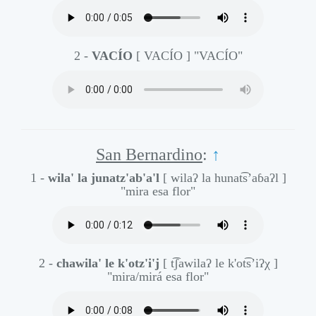
2 -
VACÍO
[ VACÍO ]
"VACÍO"
San Bernardino
:
↑
1 -
wila' la junatz'ab'a'l
[ wilaʔ la hunat͡s’aɓaʔl ]
"mira esa flor"
2 -
chawila' le k'otz'i'j
[ t͡ʃawilaʔ le k'ot͡s’iʔχ ]
"mira/mirá esa flor"