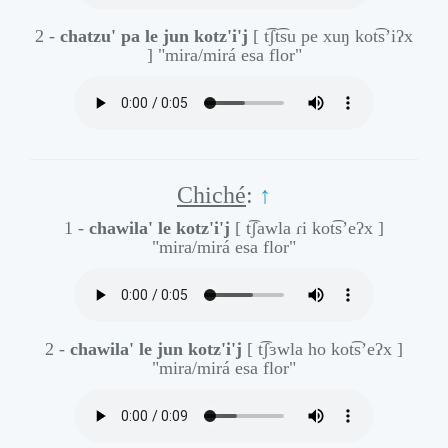
2 -
chatzu' pa le jun kotz'i'j
[ t͡ʃt͡su pe xuŋ kot͡s’iʔx
]
"mira/mirá esa flor"
Chiché
:
↑
1 -
chawila' le kotz'i'j
[ t͡ʃawla ɾi kot͡s’eʔx ]
"mira/mirá esa flor"
2 -
chawila' le jun kotz'i'j
[ t͡ʃɜwla ho kot͡s’eʔx ]
"mira/mirá esa flor"