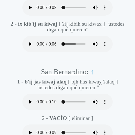
2 -
ix kib'ij su kiwaj
[ ʔiʃ kiɓih su kiwax ]
"ustedes
digan qué quieren"
San Bernardino
:
↑
1 -
b'ij jas kiwaj alaq
[ ɓ̥ih has kiwaχ ʔalaq ]
"ustedes digan qué quieren "
2 -
VACÍO
[ eliminar ]