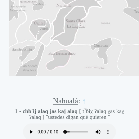
Nahualá
:
↑
1 -
chb'ij alaq jas kaj alaq
[ t͡ʃɓiχ ʔalaq χas kaχ
ʔalaq ]
"ustedes digan qué quieren "