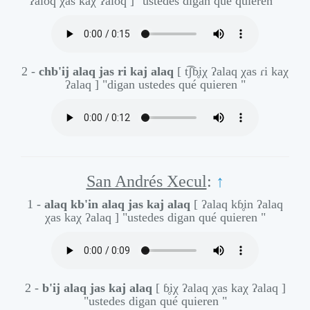
ʔaloq χas kaχ ʔaloq ]
"ustedes digan qué quieren "
2 -
chb'ij alaq jas ri kaj alaq
[ t͡ʃɓ̥iχ ʔalaq χas ɾi kaχ
ʔalaq ]
"digan ustedes qué quieren "
San Andrés Xecul
:
↑
1 -
alaq kb'in alaq jas kaj alaq
[ ʔalaq kɓ̥in ʔalaq
χas kaχ ʔalaq ]
"ustedes digan qué quieren "
2 -
b'ij alaq jas kaj alaq
[ ɓ̥iχ ʔalaq χas kaχ ʔalaq ]
"ustedes digan qué quieren "