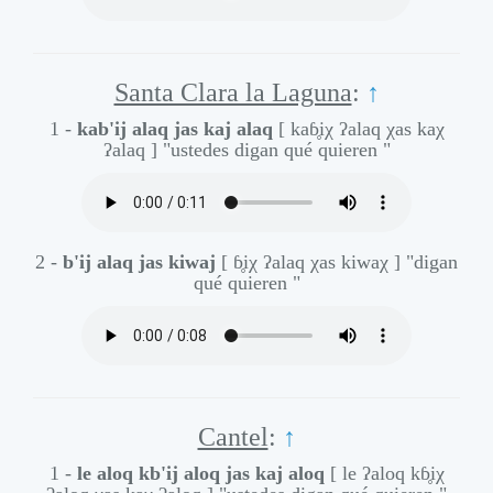
Santa Clara la Laguna
:
↑
1 -
kab'ij alaq jas kaj alaq
[ kaɓ̥iχ ʔalaq χas kaχ
ʔalaq ]
"ustedes digan qué quieren "
2 -
b'ij alaq jas kiwaj
[ ɓ̥iχ ʔalaq χas kiwaχ ]
"digan
qué quieren "
Cantel
:
↑
1 -
le aloq kb'ij aloq jas kaj aloq
[ le ʔaloq kɓ̥iχ