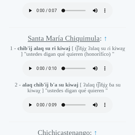
Santa María Chiquimula
:
↑
1 -
chib'ij alaq su ri kiwaj
[ t͡ʃiɓ̥iχ ʔalaq su ɾi kiwaχ
]
"ustedes digan qué quieren (honorífíco) "
2 -
alaq chib'ij b'a su kiwaj
[ ʔalaq t͡ʃiɓ̥iχ ɓa su
kiwaχ ]
"ustedes digan qué quieren "
Chichicastenango
:
↑