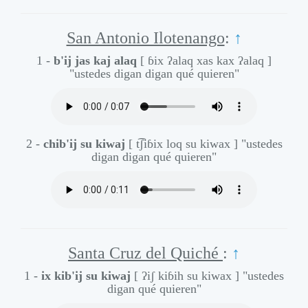
San Antonio Ilotenango
:
↑
1 -
b'ij jas kaj alaq
[ ɓix ʔalaq xas kax ʔalaq ]
"ustedes digan digan qué quieren"
2 -
chib'ij su kiwaj
[ t͡ʃiɓix loq su kiwax ]
"ustedes
digan digan qué quieren"
Santa Cruz del Quiché
:
↑
1 -
ix kib'ij su kiwaj
[ ʔiʃ kiɓih su kiwax ]
"ustedes
digan qué quieren"