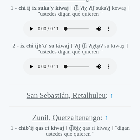
1 -
chi ij ix suka'y kiwaj
[ t͡ʃi ʔiχ ʔiʃ sukaʔj kewaχ ]
"ustedes digan qué quieren "
2 -
ix chi ijb'a' su kiwaj
[ ʔiʃ t͡ʃi ʔiχɓ̥aʔ su kiwaχ ]
"ustedes digan qué quieren "
San Sebastián, Retalhuleu
:
↑
Zunil, Quetzaltenango
:
↑
1 -
chib'ij qas ri kiwaj
[ t͡ʃiɓ̥iχ qas ɾi kiwaχ ]
"digan
ustedes qué quieren "