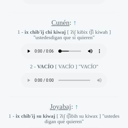
Cunén
:
↑
1 -
ix chib'ij chi kiwaj
[ ʔiʃ kiɓix t͡ʃi kiwah ]
"ustedesdigan que sí quieren"
2 -
VACÍO
[ VACÍO ]
"VACÍO"
Joyabaj
:
↑
1 -
ix chib'ij su kiwaj
[ ʔiʃ t͡ʃiɓih su kiwax ]
"ustedes
digan qué quieren"