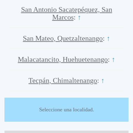
San Antonio Sacatepéquez, San
Marcos
:
↑
San Mateo, Quetzaltenango
:
↑
Malacatancito, Huehuetenango
:
↑
Tecpán, Chimaltenango
:
↑
Seleccione una localidad.