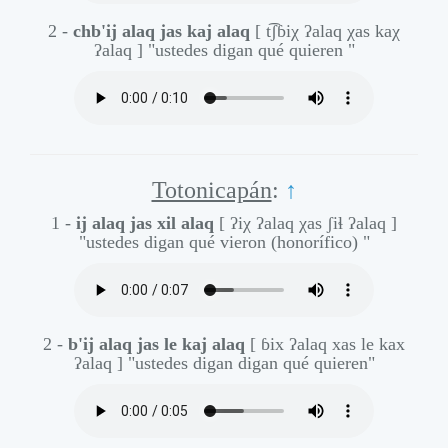
2 -
chb'ij alaq jas kaj alaq
[ t͡ʃɓiχ ʔalaq χas kaχ
ʔalaq ]
"ustedes digan qué quieren "
Totonicapán
:
↑
1 -
ij alaq jas xil alaq
[ ʔiχ ʔalaq χas ʃiɬ ʔalaq ]
"ustedes digan qué vieron (honorífico) "
2 -
b'ij alaq jas le kaj alaq
[ ɓix ʔalaq xas le kax
ʔalaq ]
"ustedes digan digan qué quieren"