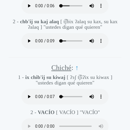
2 -
chb'ij su kaj alaq
[ t͡ʃɓix ʔalaq su kax, su kax
ʔalaq ]
"ustedes digan qué quieren"
Chiché
:
↑
1 -
ix chib'ij su kiwaj
[ ʔɜʃ t͡ʃiʔix su kiwax ]
"ustedes digan qué quieren"
2 -
VACÍO
[ VACÍO ]
"VACÍO"