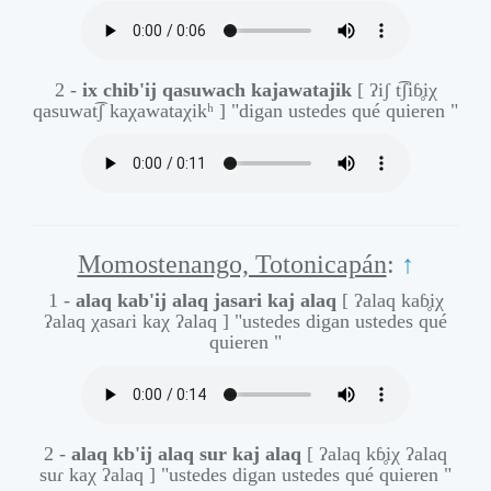
2 -
ix chib'ij qasuwach kajawatajik
[ ʔiʃ t͡ʃiɓ̥iχ
qasuwat͡ʃ kaχawataχikʰ ]
"digan ustedes qué quieren "
Momostenango, Totonicapán
:
↑
1 -
alaq kab'ij alaq jasari kaj alaq
[ ʔalaq kaɓ̥iχ
ʔalaq χasaɾi kaχ ʔalaq ]
"ustedes digan ustedes qué
quieren "
2 -
alaq kb'ij alaq sur kaj alaq
[ ʔalaq kɓ̥iχ ʔalaq
suɾ kaχ ʔalaq ]
"ustedes digan ustedes qué quieren "