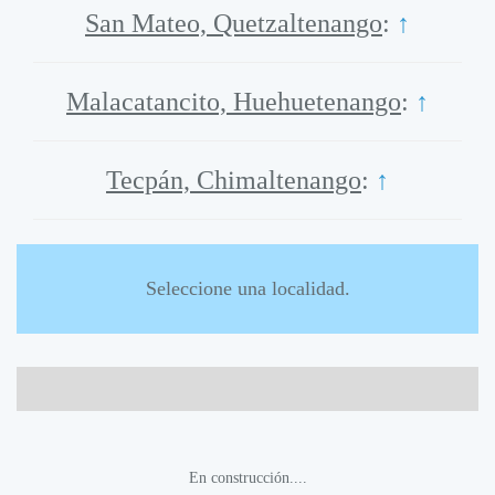
San Mateo, Quetzaltenango
:
↑
Malacatancito, Huehuetenango
:
↑
Tecpán, Chimaltenango
:
↑
Seleccione una localidad.
En construcción....