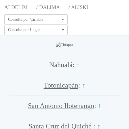
ALDELIM
/ DALIMA
/ ALISKI
Consulta por Variable
Consulta por Lugar
Nahualá
:
↑
Totonicapán
:
↑
San Antonio Ilotenango
:
↑
Santa Cruz del Quiché
:
↑