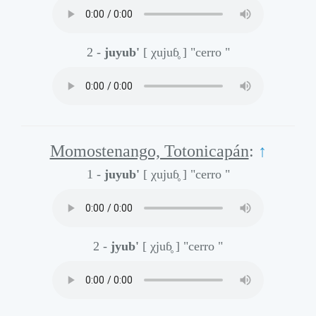
2 -
juyub'
[ χujuɓ̥ ]
"cerro "
Momostenango, Totonicapán
:
↑
1 -
juyub'
[ χujuɓ̥ ]
"cerro "
2 -
jyub'
[ χjuɓ̥ ]
"cerro "