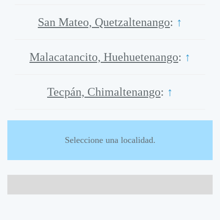
San Mateo, Quetzaltenango
:
↑
Malacatancito, Huehuetenango
:
↑
Tecpán, Chimaltenango
:
↑
Seleccione una localidad.