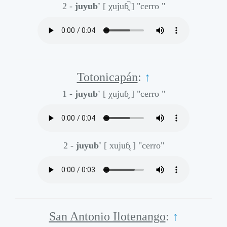
2 -
juyub'
[ χujuɓ̥̚ ]
"cerro "
Totonicapán
:
↑
1 -
juyub'
[ χujuɓ̥ ]
"cerro "
2 -
juyub'
[ xujuɓ̥ ]
"cerro"
San Antonio Ilotenango
:
↑