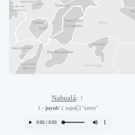
Nahualá
:
↑
1 -
juyub'
[ xujuɓ̥̚ ]
"cerro"