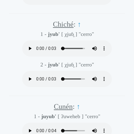
Chiché
:
↑
1 -
jyub'
[ χjuɓ̥ ]
"cerro"
2 -
jyub'
[ χjuɓ̥ ]
"cerro"
Cunén
:
↑
1 -
juyub'
[ ʔuweheb ]
"cerro"