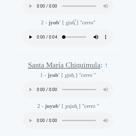
2 -
jyub'
[ χjuɓ̥̚ ]
"cerro"
Santa María Chiquimula
:
↑
1 -
jyub'
[ χjuɓ̥ ]
"cerro "
2 -
juyub'
[ χujuɓ̥ ]
"cerro "