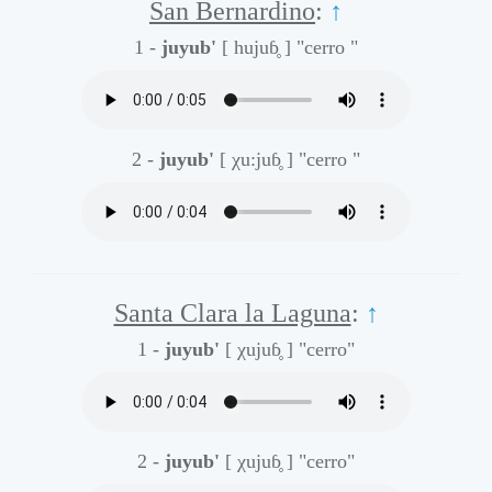
San Bernardino
:
↑
1 -
juyub'
[ hujuɓ̥ ]
"cerro "
2 -
juyub'
[ χu:juɓ̥ ]
"cerro "
Santa Clara la Laguna
:
↑
1 -
juyub'
[ χujuɓ̥ ]
"cerro"
2 -
juyub'
[ χujuɓ̥ ]
"cerro"