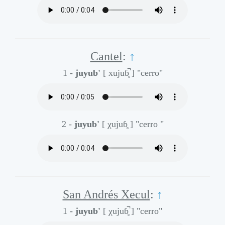
Cantel
:
↑
1 -
juyub'
[ xujuɓ̥̚ ]
"cerro"
2 -
juyub'
[ χujuɓ̥ ]
"cerro "
San Andrés Xecul
:
↑
1 -
juyub'
[ χujuɓ̥̚ ]
"cerro"