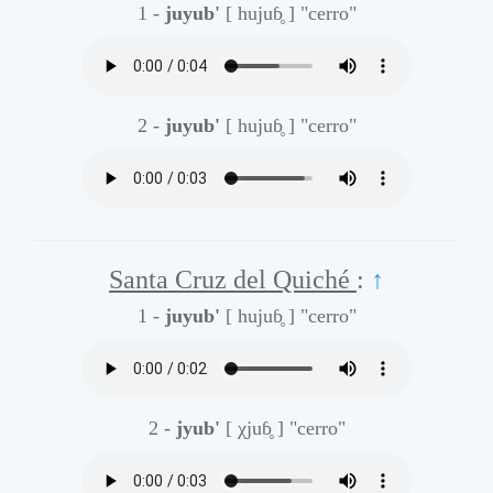
1 -
juyub'
[ hujuɓ̥ ]
"cerro"
2 -
juyub'
[ hujuɓ̥ ]
"cerro"
Santa Cruz del Quiché
:
↑
1 -
juyub'
[ hujuɓ̥ ]
"cerro"
2 -
jyub'
[ χjuɓ̥ ]
"cerro"