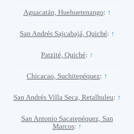
Aguacatán, Huehuetenango
:
↑
San Andrés Sajcabajá, Quiché
:
↑
Patzité, Quiché
:
↑
Chicacao, Suchitepéquez
:
↑
San Andrés Villa Seca, Retalhuleu
:
↑
San Antonio Sacatepéquez, San
Marcos
:
↑