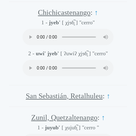
Chichicastenango
:
↑
1 -
jyeb'
[ χjɘɓ̥̚ ]
"cerro"
2 -
uwi' jyeb'
[ ʔuwiʔ χjɘɓ̥̚ ]
"cerro"
San Sebastián, Retalhuleu
:
↑
Zunil, Quetzaltenango
:
↑
1 -
juyub'
[ χujuɓ̥̚ ]
"cerro "