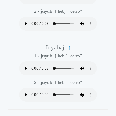
2 -
juyub'
[ heɓ̥ ]
"cerro"
Joyabaj
:
↑
1 -
juyub'
[ heb ]
"cerro"
2 -
juyub'
[ heb ]
"cerro"