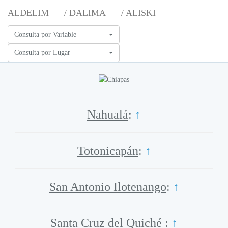
ALDELIM
/ DALIMA
/ ALISKI
Consulta por Variable
Consulta por Lugar
Nahualá
:
↑
Totonicapán
:
↑
San Antonio Ilotenango
:
↑
Santa Cruz del Quiché
:
↑