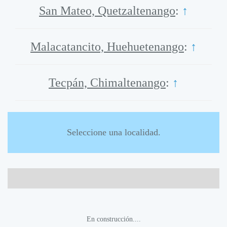
San Mateo, Quetzaltenango
:
↑
Malacatancito, Huehuetenango
:
↑
Tecpán, Chimaltenango
:
↑
Seleccione una localidad.
En construcción....