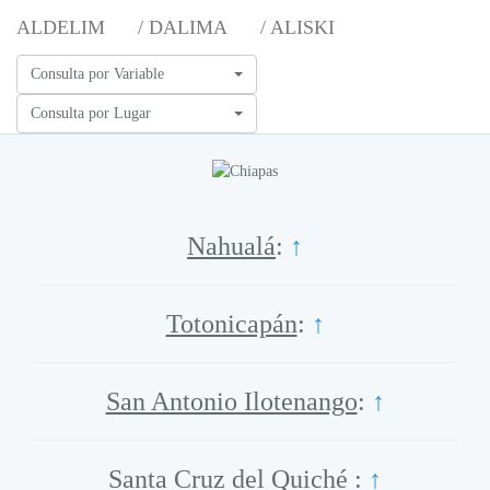
ALDELIM
/ DALIMA
/ ALISKI
Consulta por Variable
Consulta por Lugar
Nahualá
:
↑
Totonicapán
:
↑
San Antonio Ilotenango
:
↑
Santa Cruz del Quiché
:
↑