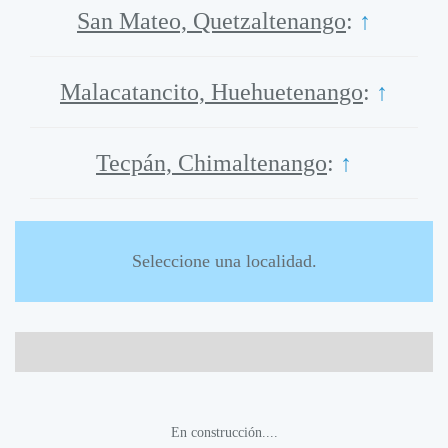
San Mateo, Quetzaltenango
:
↑
Malacatancito, Huehuetenango
:
↑
Tecpán, Chimaltenango
:
↑
Seleccione una localidad.
En construcción....