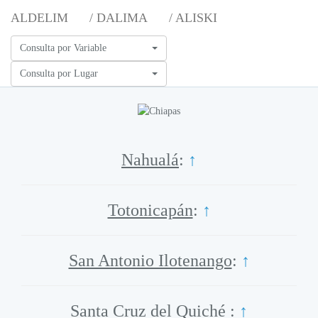
ALDELIM
/ DALIMA
/ ALISKI
Consulta por Variable
Consulta por Lugar
Nahualá
:
↑
Totonicapán
:
↑
San Antonio Ilotenango
:
↑
Santa Cruz del Quiché
:
↑