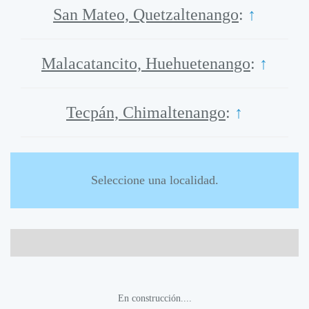
San Mateo, Quetzaltenango
:
↑
Malacatancito, Huehuetenango
:
↑
Tecpán, Chimaltenango
:
↑
Seleccione una localidad.
En construcción....